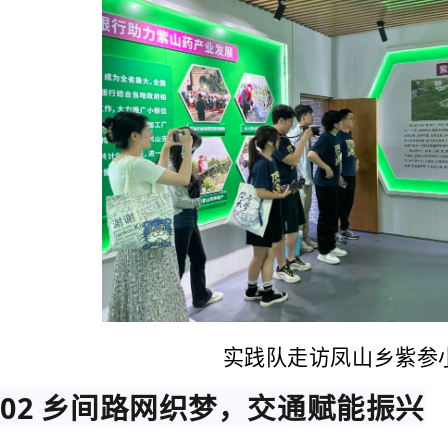
实践队走访凤山乡紫参
02 乡间路网织梦，交通赋能振兴