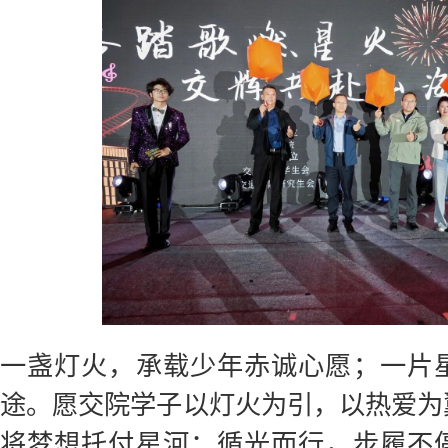
一盏灯火，承载少年赤诚心愿；一片
途。愿交院学子以灯火为引，以热爱为
将梦想托付星河；循光而行，步履不