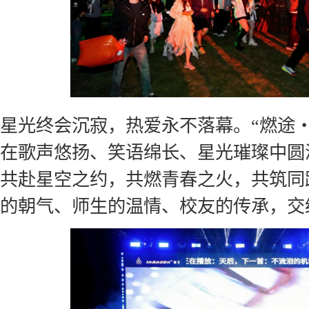
星光终会沉寂，热爱永不落幕。“燃途・2
在歌声悠扬、笑语绵长、星光璀璨中圆
共赴星空之约，共燃青春之火，共筑同
的朝气、师生的温情、校友的传承，交