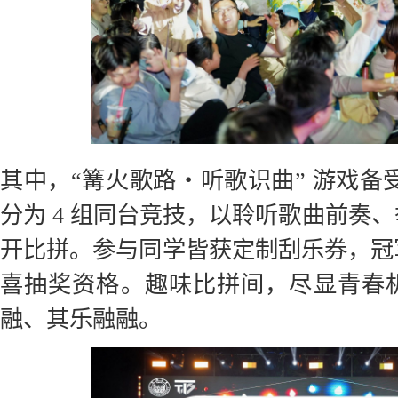
其中，“篝火歌路・听歌识曲” 游戏备受
分为 4 组同台竞技，以聆听歌曲前奏
开比拼。参与同学皆获定制刮乐券，冠
喜抽奖资格。趣味比拼间，尽显青春
融、其乐融融。