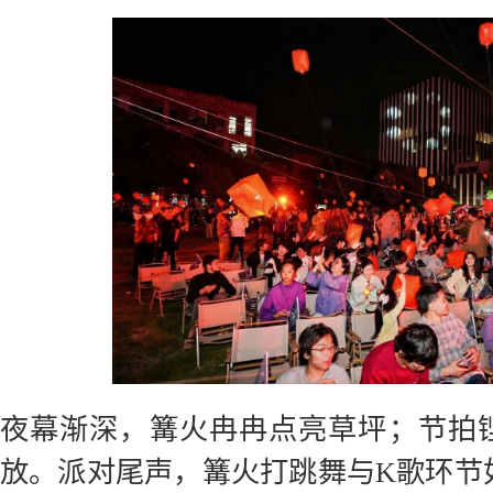
夜幕渐深，篝火冉冉点亮草坪；节拍
放。派对尾声，篝火打跳舞与K歌环节