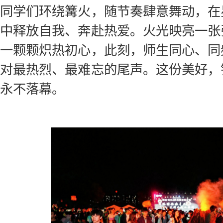
同学们环绕篝火，随节奏肆意舞动，在
中释放自我、奔赴热爱。火光映亮一张
一颗颗炽热初心，此刻，师生同心、同
对最热烈、最难忘的尾声。这份美好，
永不落幕。