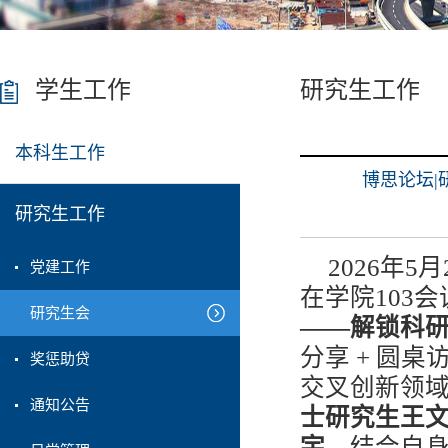
学生工作
研究生工作
本科生工作
博思论坛
研究生工作
2026
年
5
月
党建工作
在学院
103
会
研究生会
——
解锁科
分享
+
圆桌
奖惩助贷
交叉创新领
通知公告
士研究生王
宇
，结合自