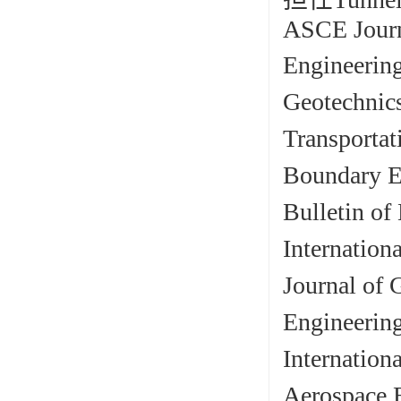
ASCE Journ
Engineeri
Geotechnic
Transporta
Boundary E
Bulletin o
Internation
Journal of
Engineerin
Internation
Aerospace 