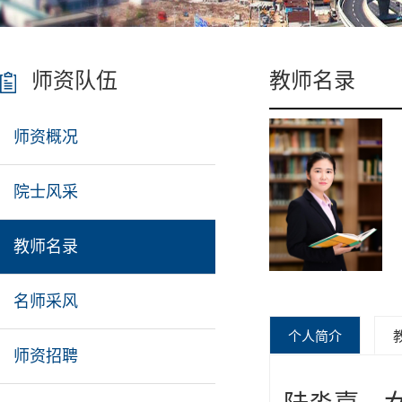
师资队伍
教师名录
师资概况
院士风采
教师名录
名师采风
个人简介
师资招聘