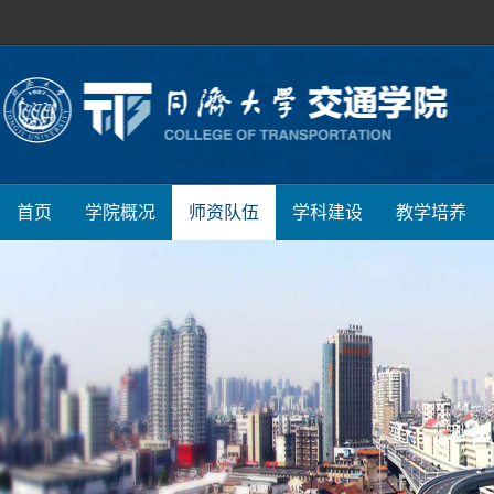
首页
学院概况
师资队伍
学科建设
教学培养