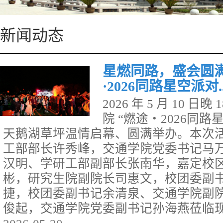
新闻动态
星燃同路，盛会圆
·2026同路星空派对..
2026 年 5 月 10 
院 “燃途・2026同
天鹅湖草坪温情启幕、圆满举办。本次
工部部长许秀峰，交通学院党委书记马
汉明、学研工部副部长张南华，嘉定校
彬，研究生院副院长司惠文，校团委副
捷，校团委副书记余清泉、交通学院副
俊起，交通学院党委副书记孙海燕莅临现场