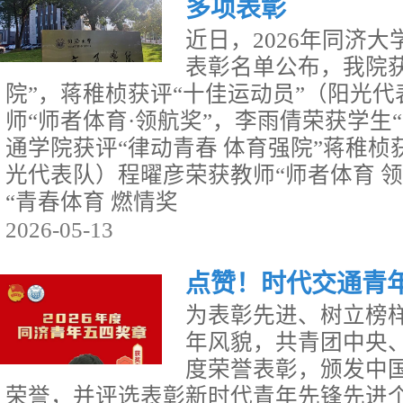
多项表彰
近日，2026年同济
表彰名单公布，我院获
院”，蒋稚桢获评“十佳运动员”（阳光
师“师者体育·领航奖”，李雨倩荣获学生“
通学院获评“律动青春 体育强院”蒋稚桢
光代表队）程曜彦荣获教师“师者体育 
“青春体育 燃情奖
2026-05-13
点赞！时代交通青
为表彰先进、树立榜
年风貌，共青团中央、
度荣誉表彰，颁发中
荣誉，并评选表彰新时代青年先锋先进个